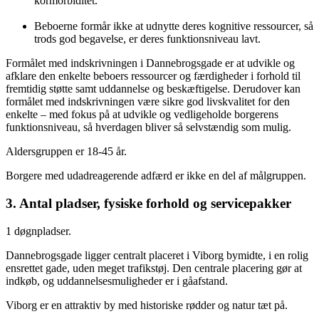
kormorbiditet.
Beboerne formår ikke at udnytte deres kognitive ressourcer, så
trods god begavelse, er deres funktionsniveau lavt.
Formålet med indskrivningen i Dannebrogsgade er at udvikle og
afklare den enkelte beboers ressourcer og færdigheder i forhold til
fremtidig støtte samt uddannelse og beskæftigelse. Derudover kan
formålet med indskrivningen være sikre god livskvalitet for den
enkelte – med fokus på at udvikle og vedligeholde borgerens
funktionsniveau, så hverdagen bliver så selvstændig som mulig.
Aldersgruppen er 18-45 år.
Borgere med udadreagerende adfærd er ikke en del af målgruppen.
3. Antal pladser, fysiske forhold og servicepakker
1 døgnpladser.
Dannebrogsgade ligger centralt placeret i Viborg bymidte, i en rolig
ensrettet gade, uden meget trafikstøj. Den centrale placering gør at
indkøb, og uddannelsesmuligheder er i gåafstand.
Viborg er en attraktiv by med historiske rødder og natur tæt på.