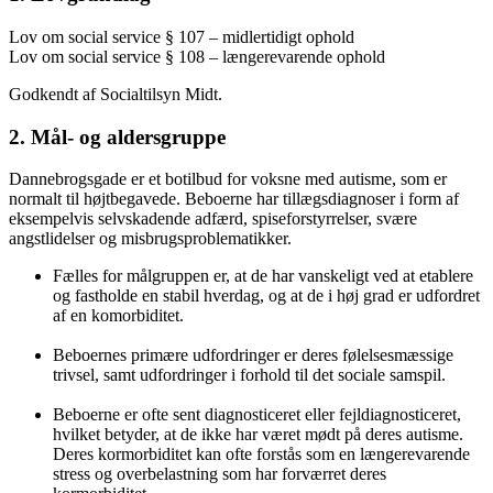
Lov om social service § 107 – midlertidigt ophold
Lov om social service § 108 – længerevarende ophold
Godkendt af Socialtilsyn Midt.
2. Mål- og aldersgruppe
Dannebrogsgade er et botilbud for voksne med autisme, som er
normalt til højtbegavede. Beboerne har tillægsdiagnoser i form af
eksempelvis selvskadende adfærd, spiseforstyrrelser, svære
angstlidelser og misbrugsproblematikker.
Fælles for målgruppen er, at de har vanskeligt ved at etablere
og fastholde en stabil hverdag, og at de i høj grad er udfordret
af en komorbiditet.
Beboernes primære udfordringer er deres følelsesmæssige
trivsel, samt udfordringer i forhold til det sociale samspil.
Beboerne er ofte sent diagnosticeret eller fejldiagnosticeret,
hvilket betyder, at de ikke har været mødt på deres autisme.
Deres kormorbiditet kan ofte forstås som en længerevarende
stress og overbelastning som har forværret deres