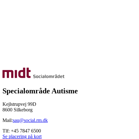
Specialområde Autisme
Kejlstrupvej 99D
8600 Silkeborg
Mail:
sau@social.rm.dk
Tlf: +45 7847 6500
Se placering på kort