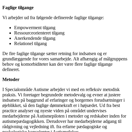
Faglige tilgange
Vi arbejder ud fra følgende definerede faglige tilgange:
Empowerment tilgang
Ressourceorienteret tilgang
Anerkendende tilgang
Relationel tilgang
De fire faglige tilgange sætter retning for indsatsen og er
grundlæggende for vores samarbejde. Alt afhængig af målgruppens
behov og komorbiditeter kan der være flere faglige tilgange
defineret.
Metoder
I Specialområde Autisme arbejder vi med en refleksiv metodisk
praksis. Vi foretager begrundede metodevalg og evner at justere
indsatsen på baggrund af erfaringer og borgernes forudsætninger i
øjeblikket, så den faglige dømmekraft er i højsædet. Ud fra best
practice analyser og nyeste viden på området undervises
medarbejderne på Autismepiloten i metoder og redskaber inden for
autismepædagogikken. Derudover har medarbejderne adgang til
rådgivning og vejledning ift. fra erfarne pædagogiske og
psykologiske konsulenter i Autismefokus.