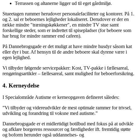
Terrassen og altanerne ligger ud til eget gårdmiljø.
Stueetagen rummer herudover personalefaciliteter og kontorer. På 1.
og 2. sal er beboernes lejligheder lokaliseret. Derudover er der en
række mindre "træningskøkkener", en mindre TV stue samt
forskellige steder, som er indrettet til spisepladser (for beboere som
har brug for mindre rammer end cafeen).
På Dannebrogsgade er det muligt at have mindre husdyr såsom kat
eller dyr i bur. Af hensyn til de andre beboere skal dyrene være i
egen lejlighed.
Vi tilbyder følgende servicepakker: Kost, TV-pakke i fællesareal,
rengøringsartikler – fællesareal, samt mulighed for beboerforsikring.
4. Kerneydelse
I Specialområde Autisme er kerneopgaven defineret således:
”Vi tilbyder og videreudvikler de mest optimale rammer for trivsel,
udvikling og forandring til voksne med autisme.”
Dannebrogsgade er et midlertidigt botilbud med fokus på at udvikle
og afklare borgerens ressourcer og færdigheder ift. fremtidig støtte
og boform herunder også uddannelses- og