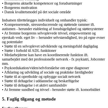
• Borgerens aktuelle kompetencer og forudsætninger
• Borgerens motivation
• Dansk kvalitetsmodel på det sociale område
Indsatsen tilrettelægges individuelt og omhandler typisk:
• Kompenserende, stressreducerende og støttende rammer ift.
autismen - herunder etablering af forudsigelighed og støttesystemer
• At fremme borgerens selvoplevede trivsel, empowerment og
ejerskab vedr. eget liv – herunder selvstændighed, tro på egne evner
og potentialer
• Støtte til en selvoplevet udviklende og meningsfuld dagligdag
• Støtte i forhold til ADL funktioner
• Medarbejderne kan have en koordinerende funktion ift.
samarbejdet med det professionelle netværk - fx psykiatri, Jobcenter
mm.
• Psykoedukation/viden/selvforståelse om egne diagnoser
• Afklaring og udvikling af sociale og praktiske færdigheder
• Støtte til at opretholde og opbygge socialt netværk
• Støtte til deltagelse i uddannelse og beskæftigelse
• Støtte til deltagelse i et aktivt samfundsliv
• At fremme sundhed og trivsel - herunder støtte ift. komorbiditet
5. Faglig tilgang og metode