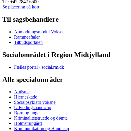
Tlf: +45 7847 6500
Se placering på kort
Til sagsbehandlere
Anmodningsmodul Voksen
Rammeaftaler
Tilbudsportalen
Socialområdet i Region Midtjylland
Fælles portal - social.rm.dk
Alle specialområder
Autisme
Hjerneskade
Socialpsykiatri voksne
Udviklingshandicap
Børn og unge
Kriminalitetstruede og dømte
Holmstrupgård
Kommunikation og Handicap