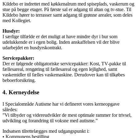
Kildebo er indrettet med køkkenalrum med spiseplads, vaskerum og
stue på begge etager. På første sal er adgang til altan og tv-stue. Til
Kildebo hører to terrasser samt adgang til grønne arealer, som deles
med Kollegiet.
Husdyr:
I særlige tilfælde er det muligt at have mindre dyr i bur som
udelukkende er i egen bolig. Inden anskaffelsen vil der blive
udarbejdet en husdyrskontrakt.
Servicepakker:
Der er følgende obligatoriske servicepakker: Kost, TV-pakke til
fællesareal, rengøring til fællesareal og egen lejlighed, samt
vaskemidler til fælles vaskemaskine. Derudover kan til tilkøbes
beboerforsikring.
4. Kerneydelse
I Specialområde Autisme har vi defineret vores kerneopgave
således:
”Vi tilbyder og videreudvikler de mest optimale rammer for trivsel,
udvikling og forandring til voksne med autisme.”
Indsatsen tilrettelægges med udgangspunkt i:
• Kommunens bestilling