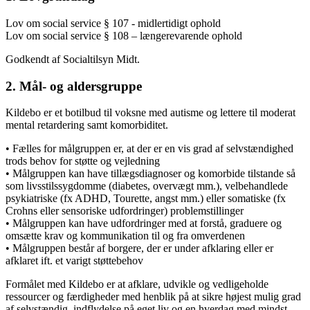
Lov om social service § 107 - midlertidigt ophold
Lov om social service § 108 – længerevarende ophold
Godkendt af Socialtilsyn Midt.
2. Mål- og aldersgruppe
Kildebo er et botilbud til voksne med autisme og lettere til moderat
mental retardering samt komorbiditet.
• Fælles for målgruppen er, at der er en vis grad af selvstændighed
trods behov for støtte og vejledning
• Målgruppen kan have tillægsdiagnoser og komorbide tilstande så
som livsstilssygdomme (diabetes, overvægt mm.), velbehandlede
psykiatriske (fx ADHD, Tourette, angst mm.) eller somatiske (fx
Crohns eller sensoriske udfordringer) problemstillinger
• Målgruppen kan have udfordringer med at forstå, graduere og
omsætte krav og kommunikation til og fra omverdenen
• Målgruppen består af borgere, der er under afklaring eller er
afklaret ift. et varigt støttebehov
Formålet med Kildebo er at afklare, udvikle og vedligeholde
ressourcer og færdigheder med henblik på at sikre højest mulig grad
af selvstændig, indflydelse på eget liv og en hverdag med mindst