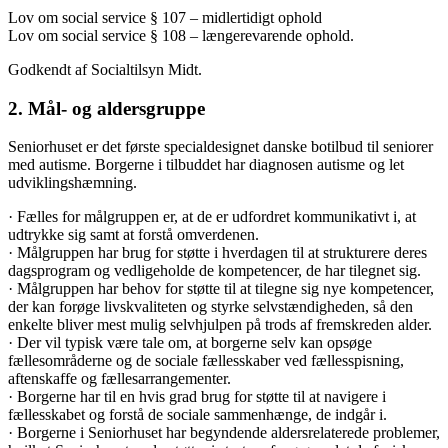
Lov om social service § 107 – midlertidigt ophold
Lov om social service § 108 – længerevarende ophold.
Godkendt af Socialtilsyn Midt.
2. Mål- og aldersgruppe
Seniorhuset er det første specialdesignet danske botilbud til seniorer
med autisme. Borgerne i tilbuddet har diagnosen autisme og let
udviklingshæmning.
· Fælles for målgruppen er, at de er udfordret kommunikativt i, at
udtrykke sig samt at forstå omverdenen.
· Målgruppen har brug for støtte i hverdagen til at strukturere deres
dagsprogram og vedligeholde de kompetencer, de har tilegnet sig.
· Målgruppen har behov for støtte til at tilegne sig nye kompetencer,
der kan forøge livskvaliteten og styrke selvstændigheden, så den
enkelte bliver mest mulig selvhjulpen på trods af fremskreden alder.
· Der vil typisk være tale om, at borgerne selv kan opsøge
fællesområderne og de sociale fællesskaber ved fællesspisning,
aftenskaffe og fællesarrangementer.
· Borgerne har til en hvis grad brug for støtte til at navigere i
fællesskabet og forstå de sociale sammenhænge, de indgår i.
· Borgerne i Seniorhuset har begyndende aldersrelaterede problemer,