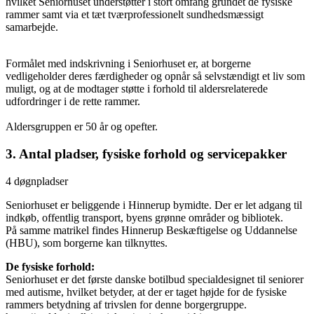
hvilket Seniorhuset understøtter i stort omfang grundet de fysiske
rammer samt via et tæt tværprofessionelt sundhedsmæssigt
samarbejde.
Formålet med indskrivning i Seniorhuset er, at borgerne
vedligeholder deres færdigheder og opnår så selvstændigt et liv som
muligt, og at de modtager støtte i forhold til aldersrelaterede
udfordringer i de rette rammer.
Aldersgruppen er 50 år og opefter.
3. Antal pladser, fysiske forhold og servicepakker
4 døgnpladser
Seniorhuset er beliggende i Hinnerup bymidte. Der er let adgang til
indkøb, offentlig transport, byens grønne områder og bibliotek.
På samme matrikel findes Hinnerup Beskæftigelse og Uddannelse
(HBU), som borgerne kan tilknyttes.
De fysiske forhold:
Seniorhuset er det første danske botilbud specialdesignet til seniorer
med autisme, hvilket betyder, at der er taget højde for de fysiske
rammers betydning af trivslen for denne borgergruppe.