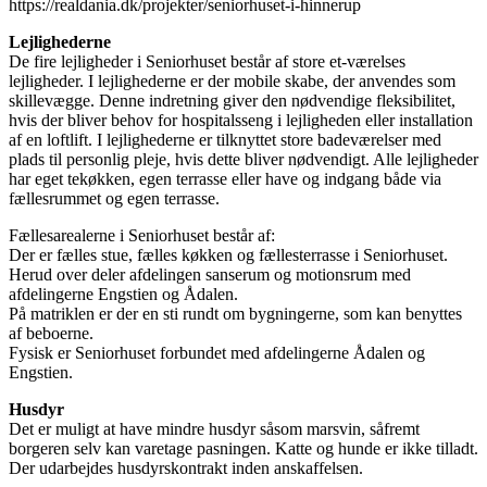
https://realdania.dk/projekter/seniorhuset-i-hinnerup
Lejlighederne
De fire lejligheder i Seniorhuset består af store et-værelses
lejligheder. I lejlighederne er der mobile skabe, der anvendes som
skillevægge. Denne indretning giver den nødvendige fleksibilitet,
hvis der bliver behov for hospitalsseng i lejligheden eller installation
af en loftlift. I lejlighederne er tilknyttet store badeværelser med
plads til personlig pleje, hvis dette bliver nødvendigt. Alle lejligheder
har eget tekøkken, egen terrasse eller have og indgang både via
fællesrummet og egen terrasse.
Fællesarealerne i Seniorhuset består af:
Der er fælles stue, fælles køkken og fællesterrasse i Seniorhuset.
Herud over deler afdelingen sanserum og motionsrum med
afdelingerne Engstien og Ådalen.
På matriklen er der en sti rundt om bygningerne, som kan benyttes
af beboerne.
Fysisk er Seniorhuset forbundet med afdelingerne Ådalen og
Engstien.
Husdyr
Det er muligt at have mindre husdyr såsom marsvin, såfremt
borgeren selv kan varetage pasningen. Katte og hunde er ikke tilladt.
Der udarbejdes husdyrskontrakt inden anskaffelsen.