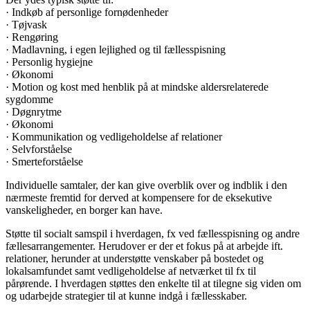
· Indkøb af personlige fornødenheder
· Tøjvask
· Rengøring
· Madlavning, i egen lejlighed og til fællesspisning
· Personlig hygiejne
· Økonomi
· Motion og kost med henblik på at mindske aldersrelaterede
sygdomme
· Døgnrytme
· Økonomi
· Kommunikation og vedligeholdelse af relationer
· Selvforståelse
· Smerteforståelse
Individuelle samtaler, der kan give overblik over og indblik i den
nærmeste fremtid for derved at kompensere for de eksekutive
vanskeligheder, en borger kan have.
Støtte til socialt samspil i hverdagen, fx ved fællesspisning og andre
fællesarrangementer. Herudover er der et fokus på at arbejde ift.
relationer, herunder at understøtte venskaber på bostedet og
lokalsamfundet samt vedligeholdelse af netværket til fx til
pårørende. I hverdagen støttes den enkelte til at tilegne sig viden om
og udarbejde strategier til at kunne indgå i fællesskaber.