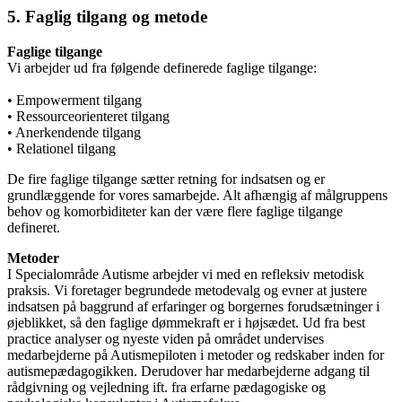
5. Faglig tilgang og metode
Faglige tilgange
Vi arbejder ud fra følgende definerede faglige tilgange:
• Empowerment tilgang
• Ressourceorienteret tilgang
• Anerkendende tilgang
• Relationel tilgang
De fire faglige tilgange sætter retning for indsatsen og er
grundlæggende for vores samarbejde. Alt afhængig af målgruppens
behov og komorbiditeter kan der være flere faglige tilgange
defineret.
Metoder
I Specialområde Autisme arbejder vi med en refleksiv metodisk
praksis. Vi foretager begrundede metodevalg og evner at justere
indsatsen på baggrund af erfaringer og borgernes forudsætninger i
øjeblikket, så den faglige dømmekraft er i højsædet. Ud fra best
practice analyser og nyeste viden på området undervises
medarbejderne på Autismepiloten i metoder og redskaber inden for
autismepædagogikken. Derudover har medarbejderne adgang til
rådgivning og vejledning ift. fra erfarne pædagogiske og