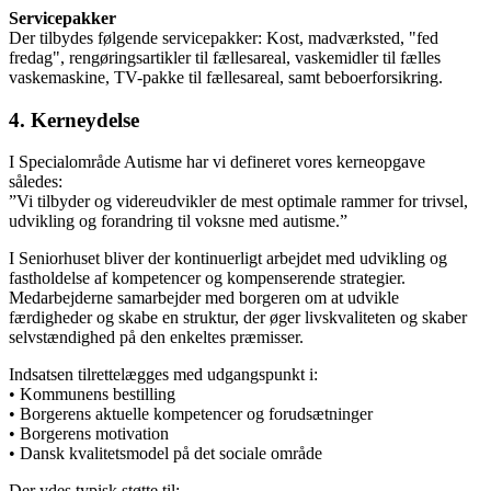
Servicepakker
Der tilbydes følgende servicepakker: Kost, madværksted, "fed
fredag", rengøringsartikler til fællesareal, vaskemidler til fælles
vaskemaskine, TV-pakke til fællesareal, samt beboerforsikring.
4. Kerneydelse
I Specialområde Autisme har vi defineret vores kerneopgave
således:
”Vi tilbyder og videreudvikler de mest optimale rammer for trivsel,
udvikling og forandring til voksne med autisme.”
I Seniorhuset bliver der kontinuerligt arbejdet med udvikling og
fastholdelse af kompetencer og kompenserende strategier.
Medarbejderne samarbejder med borgeren om at udvikle
færdigheder og skabe en struktur, der øger livskvaliteten og skaber
selvstændighed på den enkeltes præmisser.
Indsatsen tilrettelægges med udgangspunkt i:
• Kommunens bestilling
• Borgerens aktuelle kompetencer og forudsætninger
• Borgerens motivation
• Dansk kvalitetsmodel på det sociale område
Der ydes typisk støtte til: